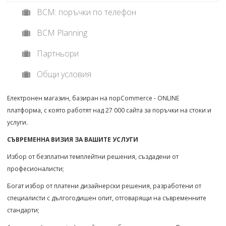
BCM: поръчки по телефон
BCM Planning
Партньори
Общи условия
Електронен магазин, базиран на nopCommerce - ONLINE
платформа, с която работят над 27 000 сайта за поръчки на стоки и
услуги.
СЪВРЕМЕННА ВИЗИЯ ЗА ВАШИТЕ УСЛУГИ
Избор от безплатни темплейтни решения, създадени от
професионалисти;
Богат избор от платени дизайнерски решения, разработени от
специалисти с дългогодишен опит, отговарящи на съвременните
стандарти;