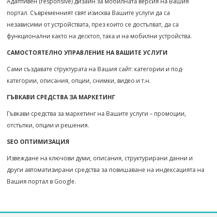
Адаптивен (responsive) дизайн за мобилната версия на Вашия
портал. Съвременният свят изисква Вашите услуги да са
независими от устройствата, през които се достъпват, да са
функционални както на десктоп, така и на мобилни устройства.
САМОСТОЯТЕЛНО УПРАВЛЕНИЕ НА ВАШИТЕ УСЛУГИ
Сами създавате структурата на Вашия сайт: категории и под-
категории, описания, опции, снимки, видео и т.н.
ГЪВКАВИ СРЕДСТВА ЗА МАРКЕТИНГ
Гъвкави средства за маркетинг на Вашите услуги – промоции,
отстъпки, опции и решения.
SEO ОПТИМИЗАЦИЯ
Извеждане на ключови думи, описания, структурирани данни и
други автоматизирани средства за повишаване на индексацията на
Вашия портал в Google.