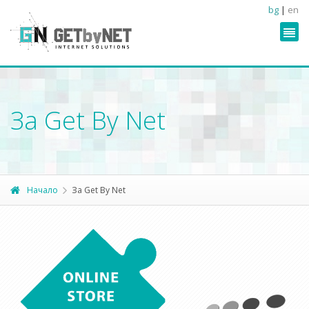
bg
|
en
За Get By Net
Начало
За Get By Net